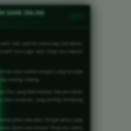
RM GAME ONLINE
LIVE
s. Jadi, saat link utama lagi sulit dibuka,
rnatif resmi agar akun tetap bisa diakses
emain bisa melihat kategori yang tersedia
rmain masing-masing.
 fitur yang lebih kekinian. Ada permainan
top atau komputer, yang penting terhubung
um memasukkan data akun. Dengan akses yang
mainan dalam satu tempat. Tetap atur waktu