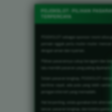
POJOKSLOT: PILIHAN PASAR
TERPERCAYA
POJOKSLOT sebagai sponsor resmi situs game
pemain nggak perlu muter-muter mencari t
dengan aman dan nyaman.
Pilihan pasarannya cukup beragam dan len
lalu memilih pasaran yang paling dipahami
Selain pasaran lengkap, POJOKSLOT menyed
beritme cepat, ada pula yang lebih santa
jaringan internet yang memadahi.
Hal terpenting, selalu gunakan link alter
lancar, pasaran lengkap, dan koleksi game