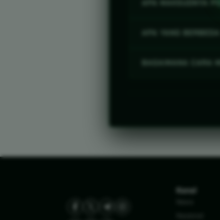
APA MAKSUDNYA P
sementara akun dan pi
resmi, bukan hasil asal
Artinya pemain mempe
APA YANG BERBEDA
diperiksa. Banyak pil
semuanya dicoba dal
Game terbaru 2026 me
BAGAIMANA CARA M
beragam. Ada yang ri
rebahan.
Periksa alamat situs
pribadi. Kalau tampi
sebentar jangan samp
Kanal
News
Nasional