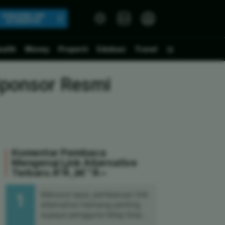
SUBSCRIBE LINK
ALTERNATIVE
alth
Money
Properti
Edukasi
Travel
Sponsor Resmi
Komentar Pembaca
Mengenai Link Alternative
Terbaru Ã°Å¸â€™Â¬
Menurut saya, pembaruan link
1
alternative memang penting
supaya pengguna tetap bisa
mengakses informasi terbaru