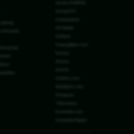
Harian KOMPAS
KompasTV
Kompasiana
Jepang
KG Media
 Indonesia
KGNow!
Pasangiklan.com
 Terpopuler
Kontan
Terkini
Sonora
ilihan
Grid.ID
 Headline
GridOto.com
BolaSport.com
Parapuan
Tribunnews
Gramedia.com
Gramedia Digital