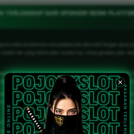
AN TERLENGKAP DARI SPONSOR RESMI PLATFO
 online di Indonesia menyediakan link alternatif dengan akses prakti
autan lain yang belum jelas sumbernya. Cukup gunakan jalur alte
gkap dengan informasi yang mudah dicek sebelum mulai bermain. P
. Nggak harus ikut semuanya, pilih saja yang sesuai dengan gaya be
iakan berbagai game online terbaru 2026 dengan visual menarik dan
i buat mengisi waktu. Semuanya bisa dibuka lewat HP, tablet, lap
natif POJOKSLOT dari sumber resmi dan periksa tautan situs sebel
 yang terus diperbarui, pemain bisa menemukan berbagai pilihan per