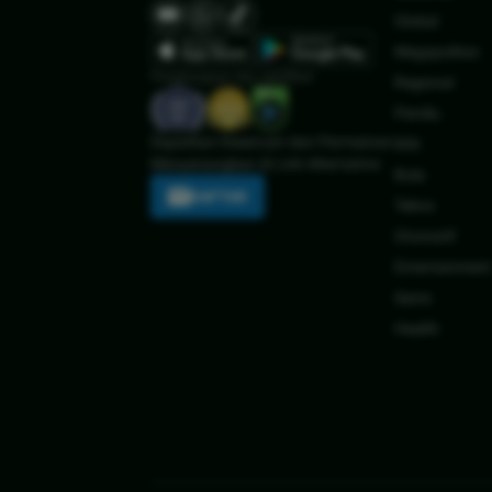
Global
Megapolitan
Penghargaan dan sertifikat:
Regional
Pemilu
Dapatkan Keseruan dan Permainan
IKN
Menyenangkan di Link Alternative
Bola
DAFTAR
Tekno
Otomotif
Entertainment
Sains
Health