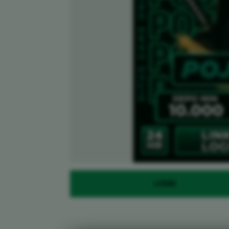
LOGIN