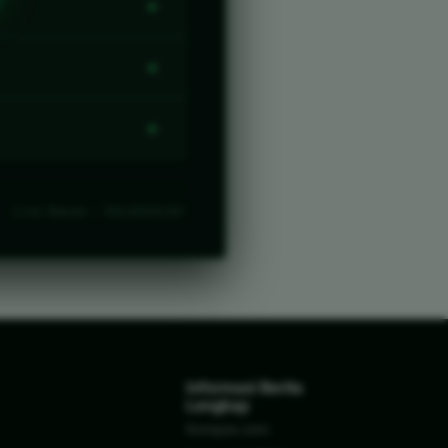
+
eroleh dari sumber
nformasi yang mudah
+
iâ€”nggak perlu
rmainan yang semakin
+
dimainkan sambil
e OTP melalui pesan
duluâ€”penasaran
Link Resmi - POJOKSLOT
Informasi Berita
Lengkap
Kompas.com